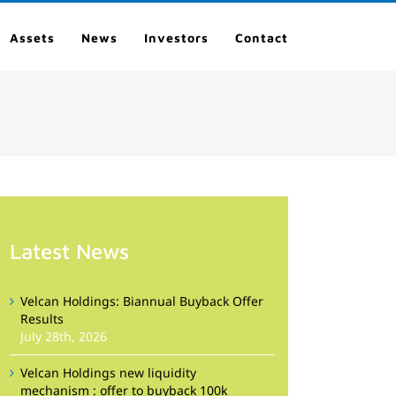
Assets
News
Investors
Contact
Latest News
Velcan Holdings: Biannual Buyback Offer
Results
July 28th, 2026
Velcan Holdings new liquidity
mechanism : offer to buyback 100k