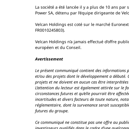
La société a été lancée il y a plus de 10 ans pa
Power SA, détenu par l’équipe dirigeante de Vel
Velcan Holdings est coté sur le marché Euronext
FR0010245803).
Velcan Holdings n’a jamais effectué d’offre publ
européen et du Conseil.
Avertissement
Le présent communiqué contient des informations pr
et/ou des projets dont le développement a débuté. C
projets et ne doivent en aucun cas être interprétées
L’attention du lecteur est également attirée sur le f
circonstances futures et qu’elle pourrait être affec
incertitudes et divers facteurs de toute nature, n
réglementaire, dont la survenance serait susceptible 
futures du groupe.
Ce communiqué ne constitue pas une offre au public
investisseurs qualifiés dans le cadre d’une quelco